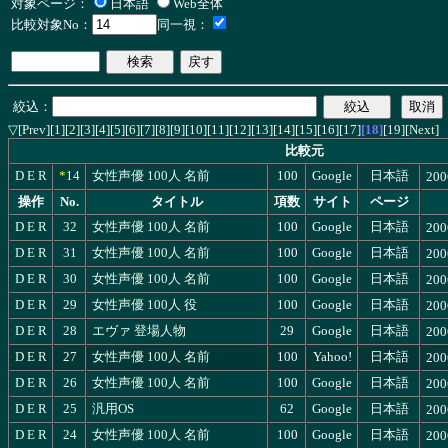
対象ページ：
日本語
Web全体
比較対象No：
同一視：
絞込：
[Prev]
[1]
[2]
[3]
[4]
[5]
[6]
[7]
[8]
[9]
[10]
[11]
[12]
[13]
[14]
[15]
[16]
[17]
[18]
[19]
[Next]
▽
比較元
D
E
R
*
14
女性声優 100人 名前
100
Google
日本語
200
操作
No.
タイトル
項数
サイト
ページ
D
E
R
32
女性声優 100人 名前
100
Google
日本語
200
D
E
R
31
女性声優 100人 名前
100
Google
日本語
200
D
E
R
30
女性声優 100人 名前
100
Google
日本語
200
D
E
R
29
女性声優 100人 役
100
Google
日本語
200
D
E
R
28
エヴァ 登場人物
29
Google
日本語
200
D
E
R
27
女性声優 100人 名前
100
Yahoo!
日本語
200
D
E
R
26
女性声優 100人 名前
100
Google
日本語
200
D
E
R
25
汎用OS
62
Google
日本語
200
D
E
R
24
女性声優 100人 名前
100
Google
日本語
200