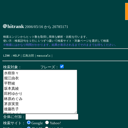
＠hitrank
2006/05/16 から 20785171
検索エンジンからヒット数を取得し簡単な解析・比較を行います。

※検索にはかなり時間がかかります。結果が表示されるまでそのままでお待ちください。
LINK：
HELP
｜
広島次郎
｜
masucalc
検索対象： フレーズ：
全体に付加：
検索サイト：
Google
Yahoo!