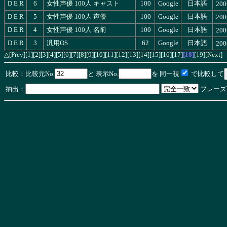
D
E
R
6
女性声優 100人 キャスト
100
Google
日本語
200
D
E
R
5
女性声優 100人 声優
100
Google
日本語
200
D
E
R
4
女性声優 100人 名前
100
Google
日本語
200
D
E
R
3
汎用OS
62
Google
日本語
200
[Prev]
[1]
[2]
[3]
[4]
[5]
[6]
[7]
[8]
[9]
[10]
[11]
[12]
[13]
[14]
[15]
[16]
[17]
[18]
[19]
[Next]
△
比較：比較元No.
と 表示No.
を 同一視
で比較して
抽出：
フレーズ