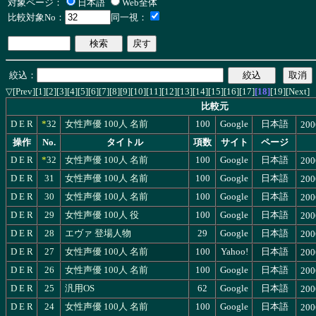
対象ページ：
日本語
Web全体
比較対象No：
同一視：
絞込：
[Prev]
[1]
[2]
[3]
[4]
[5]
[6]
[7]
[8]
[9]
[10]
[11]
[12]
[13]
[14]
[15]
[16]
[17]
[18]
[19]
[Next]
▽
比較元
D
E
R
*
32
女性声優 100人 名前
100
Google
日本語
200
操作
No.
タイトル
項数
サイト
ページ
D
E
R
*
32
女性声優 100人 名前
100
Google
日本語
200
D
E
R
31
女性声優 100人 名前
100
Google
日本語
200
D
E
R
30
女性声優 100人 名前
100
Google
日本語
200
D
E
R
29
女性声優 100人 役
100
Google
日本語
200
D
E
R
28
エヴァ 登場人物
29
Google
日本語
200
D
E
R
27
女性声優 100人 名前
100
Yahoo!
日本語
200
D
E
R
26
女性声優 100人 名前
100
Google
日本語
200
D
E
R
25
汎用OS
62
Google
日本語
200
D
E
R
24
女性声優 100人 名前
100
Google
日本語
200