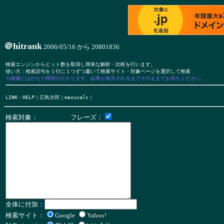
＠hitrank
2006/05/16 から 20801836
検索エンジンからヒット数を取得し簡単な解析・比較を行います。

※検索にはかなり時間がかかります。結果が表示されるまでそのままでお待ちください。
LINK：
HELP
｜
広島次郎
｜
masucalc
検索対象： フレーズ：
全体に付加：
検索サイト：
Google
Yahoo!