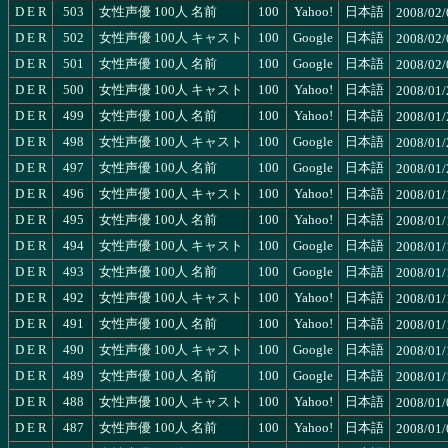
D
E
R
503
女性声優 100人 名前
100
Yahoo!
日本語
2008/02/
D
E
R
502
女性声優 100人 キャスト
100
Google
日本語
2008/02/
D
E
R
501
女性声優 100人 名前
100
Google
日本語
2008/02/
D
E
R
500
女性声優 100人 キャスト
100
Yahoo!
日本語
2008/01/
D
E
R
499
女性声優 100人 名前
100
Yahoo!
日本語
2008/01/
D
E
R
498
女性声優 100人 キャスト
100
Google
日本語
2008/01/
D
E
R
497
女性声優 100人 名前
100
Google
日本語
2008/01/
D
E
R
496
女性声優 100人 キャスト
100
Yahoo!
日本語
2008/01/
D
E
R
495
女性声優 100人 名前
100
Yahoo!
日本語
2008/01/
D
E
R
494
女性声優 100人 キャスト
100
Google
日本語
2008/01/
D
E
R
493
女性声優 100人 名前
100
Google
日本語
2008/01/
D
E
R
492
女性声優 100人 キャスト
100
Yahoo!
日本語
2008/01/
D
E
R
491
女性声優 100人 名前
100
Yahoo!
日本語
2008/01/
D
E
R
490
女性声優 100人 キャスト
100
Google
日本語
2008/01/
D
E
R
489
女性声優 100人 名前
100
Google
日本語
2008/01/
D
E
R
488
女性声優 100人 キャスト
100
Yahoo!
日本語
2008/01/
D
E
R
487
女性声優 100人 名前
100
Yahoo!
日本語
2008/01/