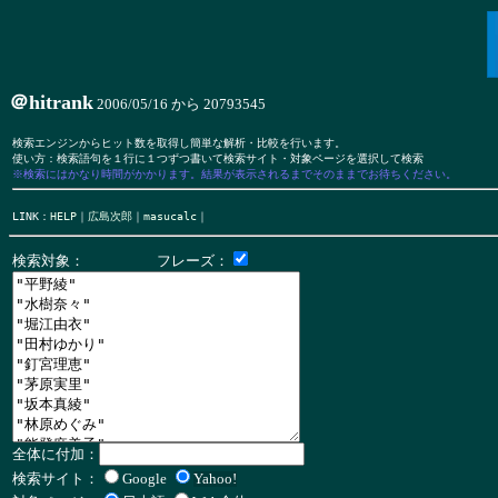
＠hitrank
2006/05/16 から 20793545
検索エンジンからヒット数を取得し簡単な解析・比較を行います。

※検索にはかなり時間がかかります。結果が表示されるまでそのままでお待ちください。
LINK：
HELP
｜
広島次郎
｜
masucalc
検索対象： フレーズ：
全体に付加：
検索サイト：
Google
Yahoo!