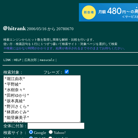
＠hitrank
2006/05/16 から 20780670
検索エンジンからヒット数を取得し簡単な解析・比較を行います。

※検索にはかなり時間がかかります。結果が表示されるまでそのままでお待ちください。
LINK：
HELP
｜
広島次郎
｜
masucalc
検索対象： フレーズ：
全体に付加：
検索サイト：
Google
Yahoo!