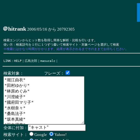
＠hitrank
2006/05/16 から 20792305
検索エンジンからヒット数を取得し簡単な解析・比較を行います。

※検索にはかなり時間がかかります。結果が表示されるまでそのままでお待ちください。
LINK：
HELP
｜
広島次郎
｜
masucalc
検索対象： フレーズ：
全体に付加：
検索サイト：
Google
Yahoo!