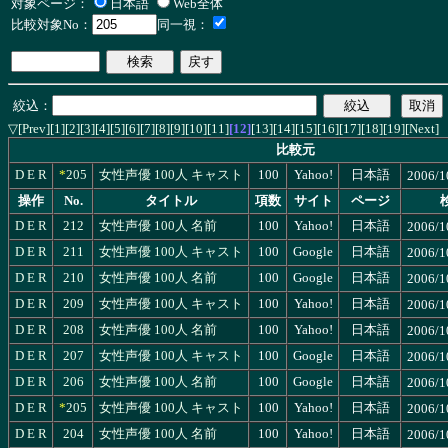
対象ページ：
日本語
Web全体
比較対象No：
同一視：
絞込：
[Prev]
[1]
[2]
[3]
[4]
[5]
[6]
[7]
[8]
[9]
[10]
[11]
[12]
[13]
[14]
[15]
[16]
[17]
[18]
[19]
[Next]
▽
比較元
D
E
R
*
205
女性声優 100人 キャスト
100
Yahoo!
日本語
2006/1
操作
No.
タイトル
項数
サイト
ページ
D
E
R
212
女性声優 100人 名前
100
Yahoo!
日本語
2006/1
D
E
R
211
女性声優 100人 キャスト
100
Google
日本語
2006/1
D
E
R
210
女性声優 100人 名前
100
Google
日本語
2006/1
D
E
R
209
女性声優 100人 キャスト
100
Yahoo!
日本語
2006/1
D
E
R
208
女性声優 100人 名前
100
Yahoo!
日本語
2006/1
D
E
R
207
女性声優 100人 キャスト
100
Google
日本語
2006/1
D
E
R
206
女性声優 100人 名前
100
Google
日本語
2006/1
D
E
R
*
205
女性声優 100人 キャスト
100
Yahoo!
日本語
2006/1
D
E
R
204
女性声優 100人 名前
100
Yahoo!
日本語
2006/1