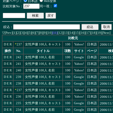
対象ページ：
日本語
Web全体
比較対象No：
同一視：
絞込：
[Prev]
[1]
[2]
[3]
[4]
[5]
[6]
[7]
[8]
[9]
[10]
[11]
[12]
[13]
[14]
[15]
[16]
[17]
[18]
[19]
[Next]
▽
比較元
D
E
R
*
237
女性声優 100人 キャスト
100
Yahoo!
日本語
2006/11/
操作
No.
タイトル
項数
サイト
ページ
検
D
E
R
242
女性声優 100人 名前
100
Google
日本語
2006/11/
D
E
R
241
女性声優 100人 キャスト
100
Yahoo!
日本語
2006/11/
D
E
R
240
女性声優 100人 名前
100
Yahoo!
日本語
2006/11/
D
E
R
239
女性声優 100人 キャスト
100
Google
日本語
2006/11/
D
E
R
238
女性声優 100人 名前
100
Google
日本語
2006/11/
D
E
R
*
237
女性声優 100人 キャスト
100
Yahoo!
日本語
2006/11/
D
E
R
236
女性声優 100人 名前
100
Yahoo!
日本語
2006/11/
D
E
R
235
女性声優 100人 キャスト
100
Google
日本語
2006/11/
D
E
R
234
女性声優 100人 名前
100
Google
日本語
2006/11/