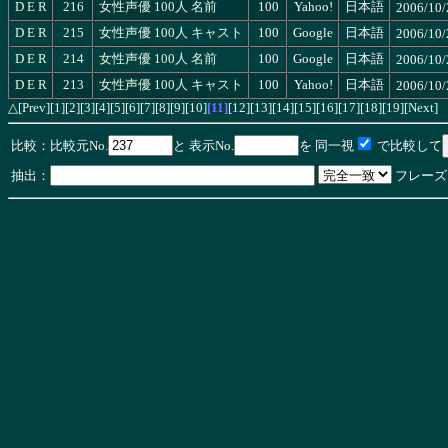
D
E
R
216
女性声優 100人 名前
100
Yahoo!
日本語
2006/10/
D
E
R
215
女性声優 100人 キャスト
100
Google
日本語
2006/10/
D
E
R
214
女性声優 100人 名前
100
Google
日本語
2006/10/
D
E
R
213
女性声優 100人 キャスト
100
Yahoo!
日本語
2006/10/
[Prev]
[1]
[2]
[3]
[4]
[5]
[6]
[7]
[8]
[9]
[10]
[11]
[12]
[13]
[14]
[15]
[16]
[17]
[18]
[19]
[Next]
△
比較：比較元No.
と 表示No.
を 同一視
で比較して
抽出：
フレーズ