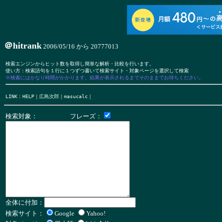
＠hitrank
2006/05/16 から 20777013
検索エンジンからヒット数を取得し簡単な解析・比較を行います。

※検索にはかなり時間がかかります。結果が表示されるまでそのままでお待ちください。
LINK：
HELP
｜
広島次郎
｜
masucalc
検索対象： フレーズ：
全体に付加：
検索サイト：
Google
Yahoo!