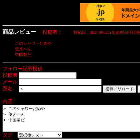
商品レビュー
投稿者：
投稿日：2024/06/21(金)19時50分
このシャワーだめや

使えへん

フォロー記事投稿
投稿者
メール
題名
内容
タグ