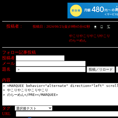
投稿者：
投稿日：2024/06/21(金)19時45分42秒
■
□
℃
やこりやこりやこりやこり

のらーめん
フォロー記事投稿
投稿者
メール
題名
内容
タグ
URL